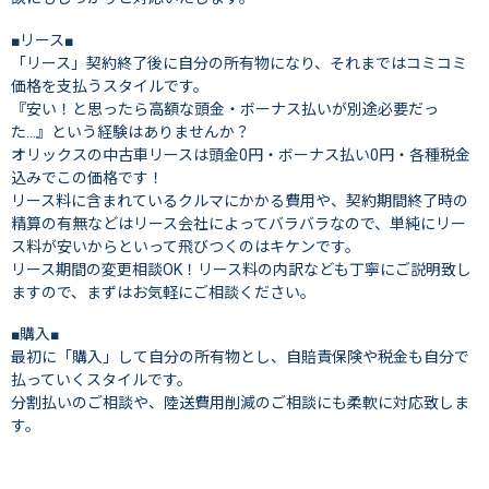
■リース■
「リース」契約終了後に自分の所有物になり、それまではコミコミ
価格を支払うスタイルです。
『安い！と思ったら高額な頭金・ボーナス払いが別途必要だっ
た…』という経験はありませんか？
オリックスの中古車リースは頭金0円・ボーナス払い0円・各種税金
込みでこの価格です！
リース料に含まれているクルマにかかる費用や、契約期間終了時の
精算の有無などはリース会社によってバラバラなので、単純にリー
ス料が安いからといって飛びつくのはキケンです。
リース期間の変更相談OK！リース料の内訳なども丁寧にご説明致し
ますので、まずはお気軽にご相談ください。
■購入■
最初に「購入」して自分の所有物とし、自賠責保険や税金も自分で
払っていくスタイルです。
分割払いのご相談や、陸送費用削減のご相談にも柔軟に対応致しま
す。