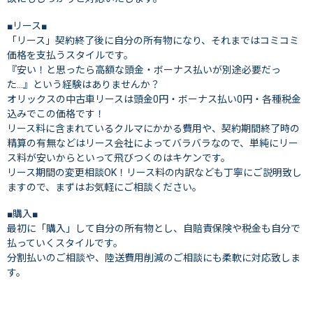
■リース■
「リース」契約終了後に自分の所有物になり、それまではコミコミ
価格を支払うスタイルです。
『安い！と思ったら高額な頭金・ボーナス払いが別途必要だっ
た…』という経験はありませんか？
オリックスの中古車リースは頭金0円・ボーナス払い0円・各種税金
込みでこの価格です！
リース料に含まれているクルマにかかる費用や、契約期間終了時の
精算の有無などはリース会社によってバラバラなので、単純にリー
ス料が安いからといって飛びつくのはキケンです。
リース期間の変更相談OK！リース料の内訳なども丁寧にご説明致し
ますので、まずはお気軽にご相談ください。
■購入■
最初に「購入」して自分の所有物とし、自賠責保険や税金も自分で
払っていくスタイルです。
分割払いのご相談や、陸送費用削減のご相談にも柔軟に対応致しま
す。